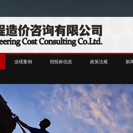
业绩案例
招投标信息
政策法规
新