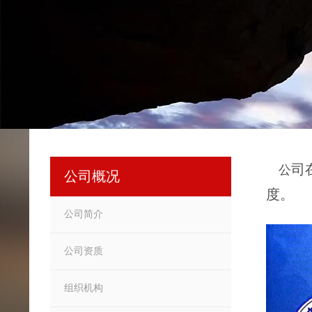
司
公
公司概况
度。
公司简介
公司资质
组织机构