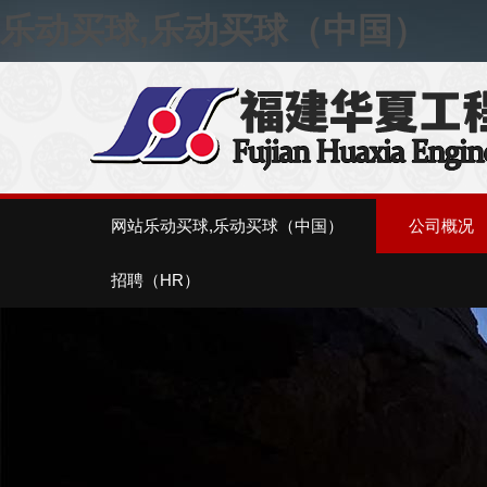
乐动买球,乐动买球（中国）
网站乐动买球,乐动买球（中国）
公司概况
招聘（HR）